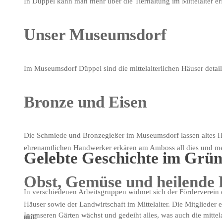
In Düppel kann man mehr über die Tierhaltung im Mittelalter erf
Unser Museumsdorf
Im Museumsdorf Düppel sind die mittelalterlichen Häuser detai
Bronze und Eisen
Die Schmiede und Bronzegießer im Museumsdorf lassen altes H
ehrenamtlichen Handwerker erkären am Amboss all dies und me
Gelebte Geschichte im Grün
Obst, Gemüse und heilende
In verschiedenen Arbeitsgruppen widmet sich der Förderverein de
Häuser sowie der Landwirtschaft im Mittelalter. Die Mitglied
In unseren Gärten wächst und gedeiht alles, was auch die mitte
mit!