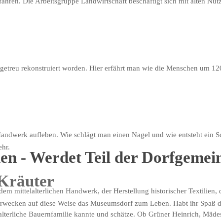
ahren. Die Arbeitsgruppe Landwirtschaft beschäftigt sich mit alten Nutz
lgetreu rekonstruiert worden. Hier erfährt man wie die Menschen um 120
andwerk aufleben. Wie schlägt man einen Nagel und wie entsteht ein
hr.
en - Werdet Teil der Dorfgemein
 Kräuter
m mittelalterlichen Handwerk, der Herstellung historischer Textilien, 
er erwecken auf diese Weise das Museumsdorf zum Leben. Habt ihr Spaß
lalterliche Bauernfamilie kannte und schätze. Ob Grüner Heinrich, Mädes