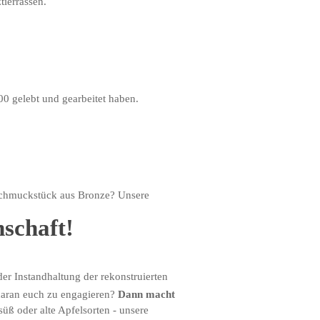
tierrassen.
0 gelebt und gearbeitet haben.
 Schmuckstück aus Bronze? Unsere
schaft!
der Instandhaltung der rekonstruierten
 daran euch zu engagieren?
Dann macht
üß oder alte Apfelsorten - unsere