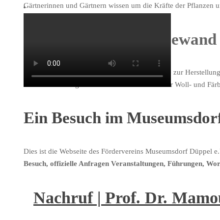
Gärtnerinnen und Gärtnern wissen um die Kräfte der Pflanzen u
Von der Wolle zum Gewand
Spinnen, Weben, Nähen - Viele Fertigkeiten, die zur Herstellun
Brettchenweben gehört? Die Ehrenamtlichen der Woll- und Färb
Ein Besuch im Museumsdor
Dies ist die Webseite des Fördervereins Museumsdorf Düppel e
Besuch, offizielle Anfragen Veranstaltungen, Führungen, W
Nachruf | Prof. Dr. Mam