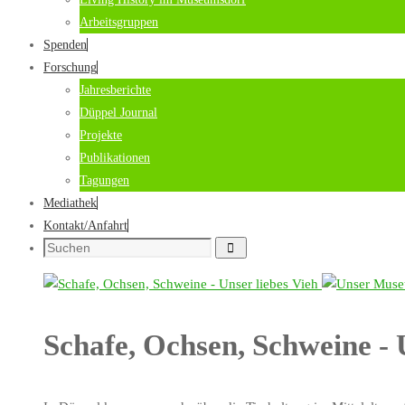
Arbeitsgruppen
Spenden
Forschung
Jahresberichte
Düppel Journal
Projekte
Publikationen
Tagungen
Mediathek
Kontakt/Anfahrt
Suchen
Suche
nach:
Schafe, Ochsen, Schweine - 