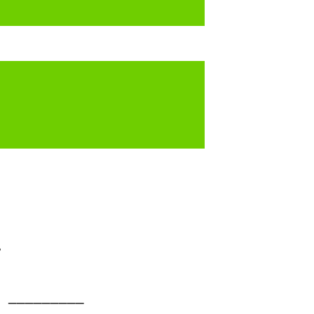
_________