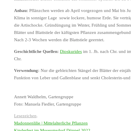
Anbau:
Pflänzchen werden ab April vorgezogen und Mai bis J
Klima in sonniger Lage
sowie lockere, humose Erde. Sie verträ
die Artischocke. Gründüngung im Winter,
Frühling und Sommer
Blätter und Blattstiele der käftigsten Pflanzen zusammenge
bunde
Nach
2-3 Wochen werden die Blattstiele geerntet.
Geschichtliche Quellen:
Dioskurides
im 1. Jh. nach Chr. und i
Chr.
Verwendung:
Nur die gebleichten Stängel der Blätter der einjä
Funktion von Leber und
Gallenblase und senkt Cholesterin-und
Annett Waldhelm, Gartengruppe
Foto: Manuela Fiedler, Gartengruppe
Lesezeichen
.
Madonnenlilie | Mittelalterliche Pflanzen
Kinderfest im Museumsdorf Düppel 2022