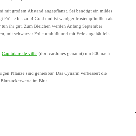
uni mit großem
Abstand angepflanzt. Sei benötigt ein mildes
gt Fröste bis zu -4 Grad und ist
weniger frostempfindlich als
 tun ihr gut. Zum Bleichen werden Anfang Sep
tember
n, mit schwarzer Folie umhüllt und mit Erde angehäufelt.
m
Capitulare de villis
(dort cardo
nes genannt) um 800 nach
hrigen Pflanze sind
genießbar. Das Cynarin verbessert die
 Blutzuckerwerte im Blut.