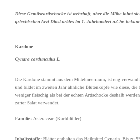
Diese Gemüseartischocke ist wehrhaft, aber die Mühe lohnt si
griechischen Arzt Dioskurides im 1. Jahrhundert n.Chr. bekann
Kardone
Cynara cardunculus L.
Die Kardone stammt aus dem Mittelmeerraum, ist eng verwandt
und bildet im zweiten Jahr ähnliche Blütenköpfe wie
diese, die
weniger fleischig als bei
der echten Artischocke deshalb werden 
zarter Salat verwendet.
Familie:
Asteraceae (Korbblütler)
Inhaltsstoffe:
Blätter enthalten das Heilmittel Cynarin. Bis zu 