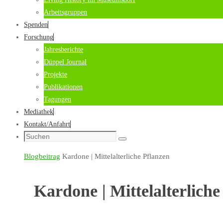
Arbeitsgruppen
Spenden
Forschung
Jahresberichte
Düppel Journal
Projekte
Publikationen
Tagungen
Mediathek
Kontakt/Anfahrt
Suche
Suchen
nach:
Start
Blogbeitrag
Kardone | Mittelalterliche Pflanzen
Kardone | Mittelalterliche