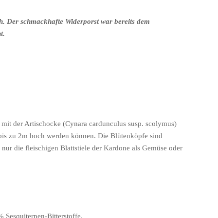
ch. Der schmackhafte Widerporst war bereits dem
t.
 mit der Artischocke
(Cynara cardunculus susp. scolymus)
 bis zu 2m hoch werden können. Die Blütenköpfe sind
nur die fleischigen Blattstiele der Kardone als
Gemüse oder
5% Sesquiterpen-
Bitterstoffe.