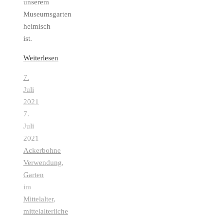
unserem
Museumsgarten
heimisch
ist.
Weiterlesen
7.
Juli
2021
7.
Juli
2021
Ackerbohne
Verwendung
,
Garten
im
Mittelalter
,
mittelalterliche