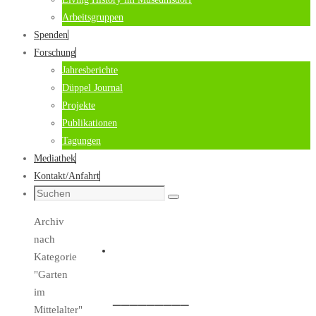
Arbeitsgruppen
Spenden
Forschung
Jahresberichte
Düppel Journal
Projekte
Publikationen
Tagungen
Mediathek
Kontakt/Anfahrt
Suche
Suchen
nach:
Start
Archiv
nach
Kategorie
"Garten
im
_________
Mittelalter"