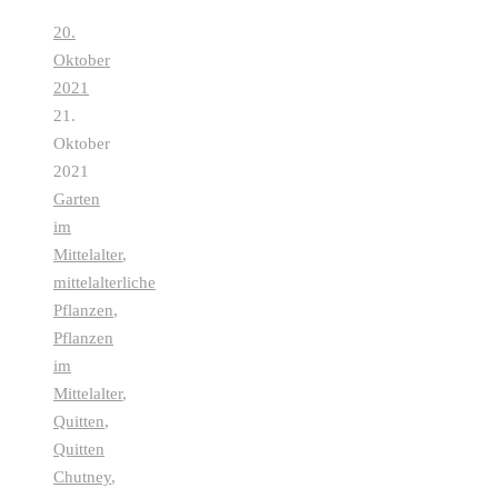
20.
Oktober
2021
21.
Oktober
2021
Garten
im
Mittelalter
,
mittelalterliche
Pflanzen
,
Pflanzen
im
Mittelalter
,
Quitten
,
Quitten
Chutney
,