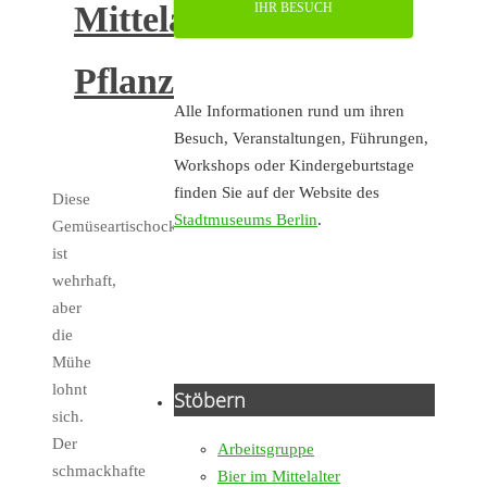
Mittelalterliche
IHR BESUCH
Pflanzen
Alle Informationen rund um ihren
Besuch, Veranstaltungen, Führungen,
Workshops oder Kindergeburtstage
finden Sie auf der Website des
Diese
Stadtmuseums Berlin
.
Gemüseartischocke
ist
wehrhaft,
aber
die
Mühe
lohnt
Stöbern
sich.
Der
Arbeitsgruppe
schmackhafte
Bier im Mittelalter