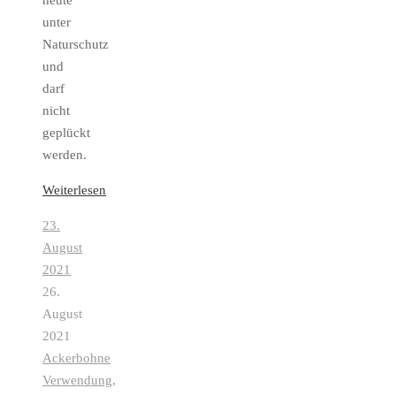
heute
unter
Naturschutz
und
darf
nicht
geplückt
werden.
Weiterlesen
23.
August
2021
26.
August
2021
Ackerbohne
Verwendung
,