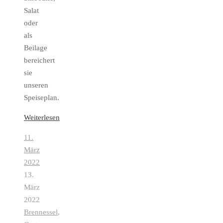
Salat
oder
als
Beilage
bereichert
sie
unseren
Speiseplan.
Weiterlesen
11.
März
2022
13.
März
2022
Brennessel
,