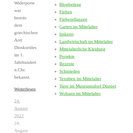
Widerporst
Blogbeitrag
war
Färben
bereits
Färberpflanzen
dem
Garten im Mittelalter
griechischen
Imkerei
Arzt
Landwirtschaft im Mittelalter
Dioskurides
Mittelalterliche Kleidung
im 1.
Projekte
Jahrhundert
Rezepte
n.Chr.
Schmieden
bekannt.
Textilien im Mittelalter
Tiere im Museumsdorf Düppel
Weiterlesen
Wohnen im Mittelalter
24.
August
2022
24.
August