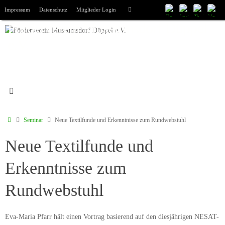
Zum
Suche
Impressum
Datenschutz
Mitglieder Login
Suchen
Inhalt
nach:
Förderverein Museumsdorf Düppel
springen
e.V.
Start
Seminar
Neue Textilfunde und Erkenntnisse zum Rundwebstuhl
Neue Textilfunde und
Erkenntnisse zum
Rundwebstuhl
Eva-Maria Pfarr hält einen Vortrag basierend auf den diesjährigen NESAT-