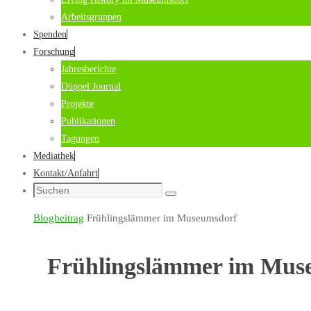
Arbeitsgruppen
Spenden
Forschung
Jahresberichte
Düppel Journal
Projekte
Publikationen
Tagungen
Mediathek
Kontakt/Anfahrt
Suche
Suchen
nach:
Start
Blogbeitrag
Frühlingslämmer im Museumsdorf
Frühlingslämmer im Mus