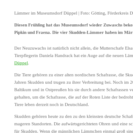
Lämmer im Museumsdorf Düppel | Foto: Götting, Förderkreis D
Diesen Frühling h
at das Museumsdorf wieder Zuwaschs beko
Pipkin und Fraena. Die vier Skudden-Lämmer haben im März 
Der Neuzuwachs ist natürlich nicht allein, die Mutterschafe E
Tierpflegerin Daniela Handrack hat ein Auge auf die neuen L
Düppel
.
Die Tiere gehören zu einer alten nordischen Schafrasse, die Sk
Jahren Skudden und trugen zu ihrer Verbreitung bei. Noch im 20
Baltikum und in Ostpreußen bis sie durch andere Schafrassen 
gehalten, um die Schafrasse, die auf der Roten Liste der bedroht
Tiere leben derzeit noch in Deutschland.
Skudden gehören heute zu den zu den kleinsten deutsche Schafr
mageren Standorten. Die aufwärtsgerichteten Ohren und eine sc
für Skudden. Wenn die männlichen Lämmchen einmal groß sind