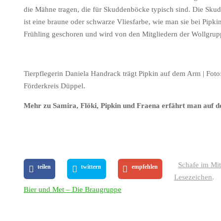
die Mähne tragen, die für Skuddenböcke typisch sind. Die Skudd
ist eine braune oder schwarze Vliesfarbe, wie man sie bei Pip
Frühling geschoren und wird von den Mitgliedern der Wollgrupp
Tierpflegerin Daniela Handrack trägt Pipkin auf dem Arm | Foto:
Förderkreis Düppel.
Mehr zu Samira, Flöki, Pipkin und Fraena erfährt man auf d
Schafe im Mitt
teilen
twittern
empfehlen
Lesezeichen
.
Bier und Met – Die Braugruppe