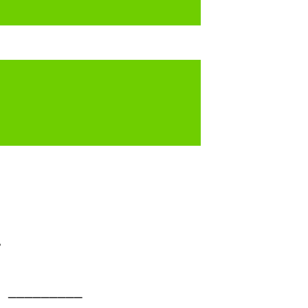
_________