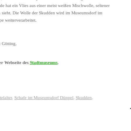
e hat ein Vlies aus einer meist weißen Mischwolle, seltener
kin sieht. Die Wolle der Skudden wird im Museumsdorf im
e weiterverarbeitet.
 Götting,
er Webseite des
Stadtmuseums
.
elalter
,
Schafe im Museumsdorf Düppel
,
Skudden
.