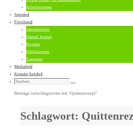
Arbeitsgruppen
Spenden
Forschung
Jahresberichte
Düppel Journal
Projekte
Publikationen
Tagungen
Mediathek
Kontakt/Anfahrt
Suche
Suchen
nach:
Start
Beiträge verschlagwortet mit "Quittenrezept"
Schlagwort:
Quittenre