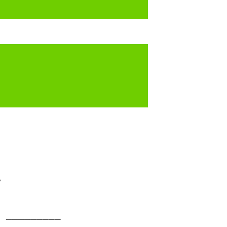
_________