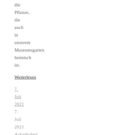
die
Pflanze,
die
auch
in
unserem
Museumsgarten
heimisch
ist.
Weiterlesen
7.
Juli
2021
7.
Juli
2021
Ackerbohne