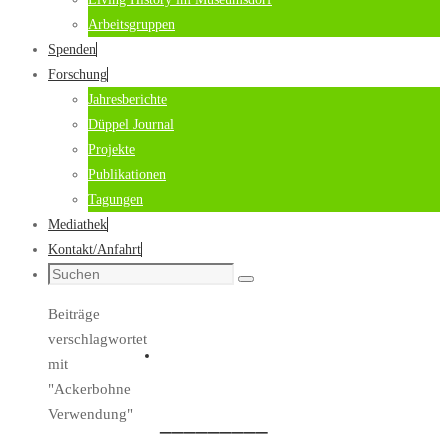
Arbeitsgruppen
Spenden
Forschung
Jahresberichte
Düppel Journal
Projekte
Publikationen
Tagungen
Mediathek
Kontakt/Anfahrt
Suche
Suchen
nach:
Start
Beiträge
verschlagwortet
mit
"Ackerbohne
Verwendung"
_________