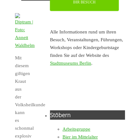
IHR BESUCH
Alle Informationen rund um ihren
Besuch, Veranstaltungen, Führungen,
Workshops oder Kindergeburtstage
finden Sie auf der Website des
Mit
Stadtmuseums Berlin
.
diesem
giftigen
Kraut
aus
der
Volksheilkunde
kann
Stöbern
es
schonmal
Arbeitsgruppe
explosiv
Bier im Mittelalter