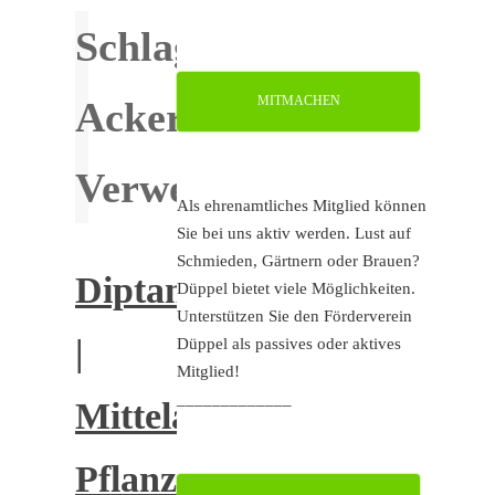
Schlagwort:
MITMACHEN
Ackerbohne
Verwendung
Als ehrenamtliches Mitglied können
Sie bei uns aktiv werden. Lust auf
Schmieden, Gärtnern oder Brauen?
Diptam
Düppel bietet viele Möglichkeiten.
Unterstützen Sie den Förderverein
|
Düppel als passives oder aktives
Mitglied!
_____________
Mittelalterliche
Pflanzen