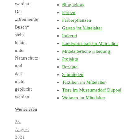
werden.
Blogbeitrag
Der
Färben
„Brennende
Färberpflanzen
Busch“
Garten im Mittelalter
steht
Imkerei
heute
Landwirtschaft im Mittelalter
unter
Mittelalterliche Kleidung
Naturschutz
Projekte
und
Rezepte
darf
Schmieden
nicht
Textilien im Mittelalter
geplückt
Tiere im Museumsdorf Düppel
werden.
Wohnen im Mittelalter
Weiterlesen
23.
August
2021